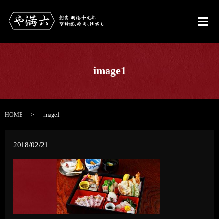
メ
image1
HOME
image1
2018/02/21