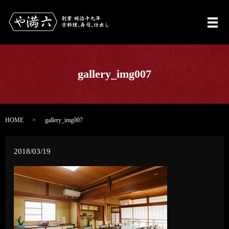
メ
gallery_img007
HOME
gallery_img007
2018/03/19