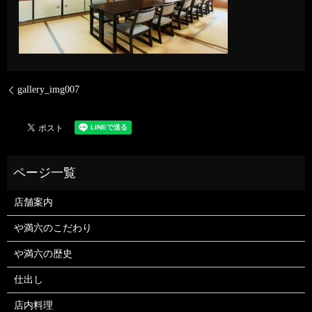
gallery_img007
店舗案内
や満六のこだわり
や満六の歴史
仕出し
店内料理