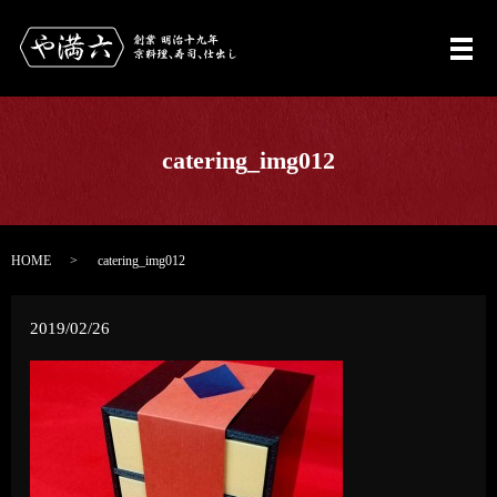
メ
catering_img012
HOME
catering_img012
2019/02/26